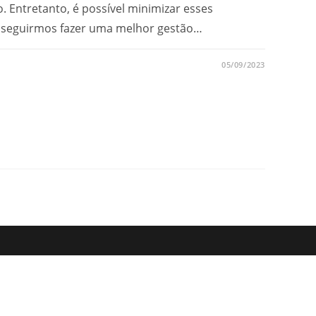
. Entretanto, é possível minimizar esses
onseguirmos fazer uma melhor gestão…
05/09/2023
OR
O
O