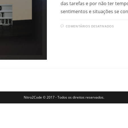
das tarefas e por não ter tempo
sentimentos e situações se c
EM
COMENTÁRIOS DESATIVADOS
COMO
FAZER
UMA
MELH
GESTÃ
DO
TEMP
Nitro2Code © 2017 - Todos os direitos reservados.