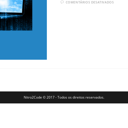
EM
COMENTÁRIOS DESATIVADOS
COOKI
SUA
FUNÇÃ
E
CUIDA
NECES
Nitro2Code © 2017 - Todos os direitos reservados.