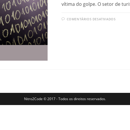
vítima do golpe. O setor de tu
EM
COMENTÁRIOS DESATIVADOS
PREVE
CONTR
GOLPE
E
FRAUD
EM
AGÊNC
DE
VIAGE
Nitro2Code © 2017 - Todos os direitos reservados.