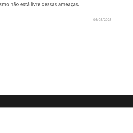
rismo não está livre dessas ameaças.
06/05/2025
NÇÃO
A
S
ES
IAS
NS