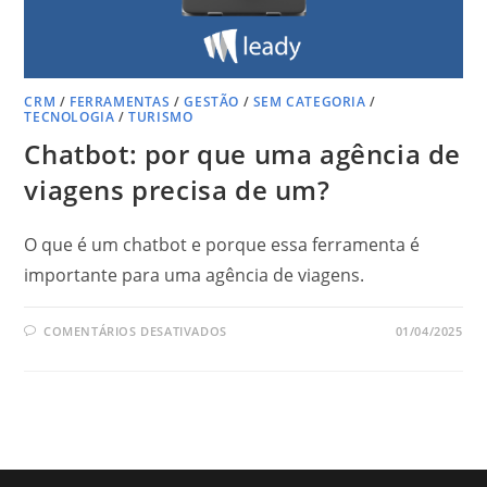
CRM
/
FERRAMENTAS
/
GESTÃO
/
SEM CATEGORIA
/
TECNOLOGIA
/
TURISMO
Chatbot: por que uma agência de
viagens precisa de um?
O que é um chatbot e porque essa ferramenta é
importante para uma agência de viagens.
EM
COMENTÁRIOS DESATIVADOS
01/04/2025
CHATBOT:
POR
QUE
UMA
AGÊNCIA
DE
VIAGENS
PRECISA
DE
UM?