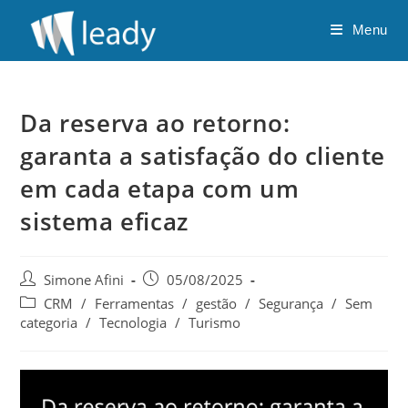
Ir
Menu
para
o
conteúdo
Da reserva ao retorno:
garanta a satisfação do cliente
em cada etapa com um
sistema eficaz
Autor
Post
Simone Afini
05/08/2025
do
publicado:
Categoria
CRM
/
Ferramentas
/
gestão
/
Segurança
/
Sem
post:
do
categoria
/
Tecnologia
/
Turismo
post: